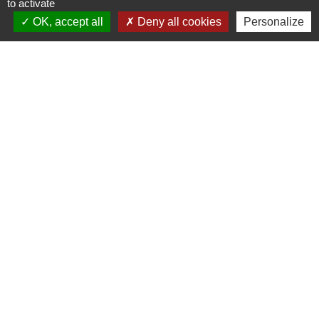
to activate
Respecter l'interdiction de conduire
OK, accept all
Deny all cookies
Personalize
Passer un test psychotechnique si
nécessaire
Passer une visite médicale
(suspension supérieure à 1 mois)
Récupérer votre permis de
conduire
Textes de référence
Services en ligne et formulaires