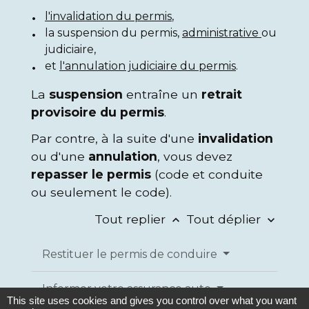
l'invalidation du permis
,
la suspension du permis,
administrative
ou
judiciaire,
et
l'annulation judiciaire du permis
.
La
suspension
entraîne un
retrait
provisoire du permis
.
Par contre, à la suite d'une
invalidation
ou d'une
annulation
, vous devez
repasser le permis
(code et conduite
ou seulement le code).
Tout replier
Tout déplier
keyboard_arrow_up
keyboard_arrow_down
Restituer le permis de conduire
Informer votre assurance auto
This site uses cookies and gives you control over what you want