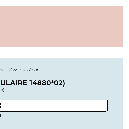
e - Avis médical
ULAIRE 14880*02)
re)
new
r