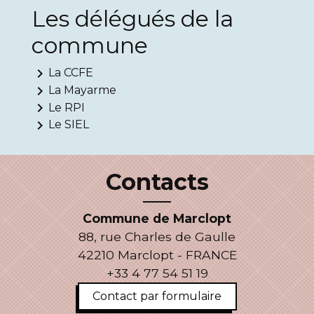
Les délégués de la
commune
keyboard_arrow_right
La CCFE
keyboard_arrow_right
La Mayarme
keyboard_arrow_right
Le RPI
keyboard_arrow_right
Le SIEL
Contacts
Commune de Marclopt
88, rue Charles de Gaulle
42210 Marclopt - FRANCE
+33 4 77 54 51 19
Contact par formulaire