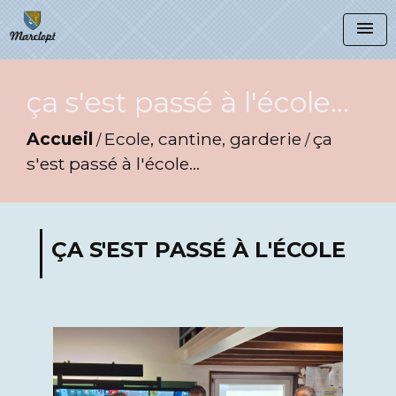
menu
ça s'est passé à l'école...
Accueil
Ecole, cantine, garderie
ça
/
/
s'est passé à l'école...
ÇA S'EST PASSÉ À L'ÉCOLE