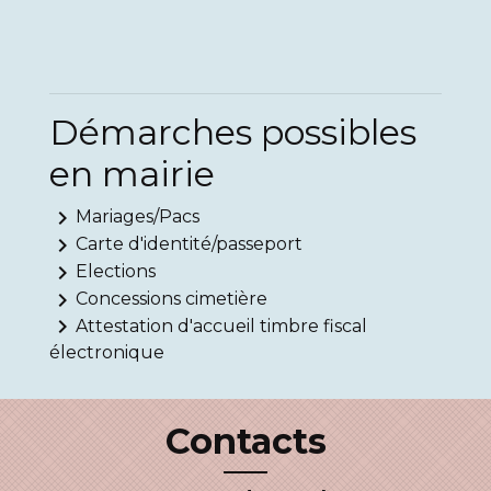
Démarches possibles
en mairie
keyboard_arrow_right
Mariages/Pacs
keyboard_arrow_right
Carte d'identité/passeport
keyboard_arrow_right
Elections
keyboard_arrow_right
Concessions cimetière
keyboard_arrow_right
Attestation d'accueil timbre fiscal
électronique
Contacts