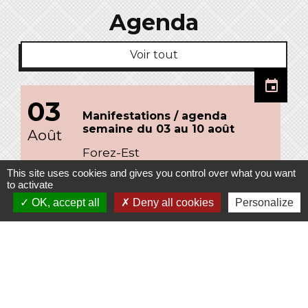
Agenda
Voir tout
nt
event
03
Manifestations / agenda
semaine du 03 au 10 août
Août
Forez-Est
1
This site uses cookies and gives you control over what you want
1
to activate
OK, accept all
Deny all cookies
Personalize