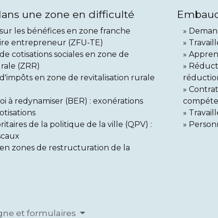
ns une zone en difficulté
Embauch
sur les bénéfices en zone franche
Demand
oire entrepreneur (ZFU-TE)
Travail
de cotisations sociales en zone de
Appren
urale (ZRR)
Réducti
d'impôts en zone de revitalisation rurale
réduction
Contrat
oi à redynamiser (BER) : exonérations
compéte
otisations
Travail
itaires de la politique de la ville (QPV) :
Personn
scaux
en zones de restructuration de la
igne et formulaires