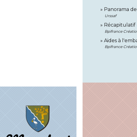
Panorama des 
Urssaf
Récapitulati
Bpifrance Créati
Aides à l'em
Bpifrance Créati