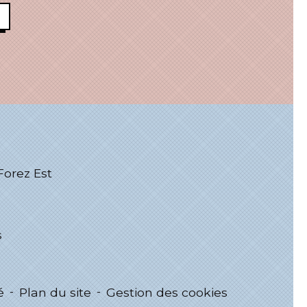
rez Est
s
é
-
Plan du site
-
Gestion des cookies