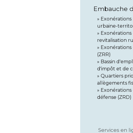
Embauche da
Exonérations 
urbaine-territ
Exonérations 
revitalisation r
Exonérations 
(ZRR)
Bassin d'empl
d'impôt et de c
Quartiers prior
allègements fi
Exonérations 
défense (ZRD)
Services en l