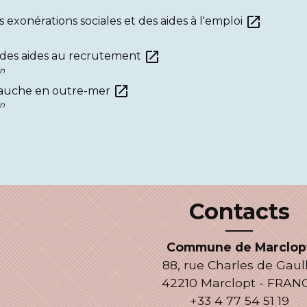
open_in_new
exonérations sociales et des aides à l'emploi
open_in_new
f des aides au recrutement
on
open_in_new
bauche en outre-mer
on
Contacts
Commune de Marclop
88, rue Charles de Gaul
42210 Marclopt - FRAN
+33 4 77 54 51 19