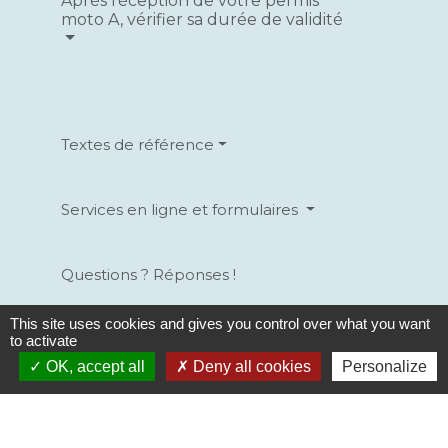
Après réception de votre permis
moto A, vérifier sa durée de validité
Textes de référence
Services en ligne et formulaires
Questions ? Réponses !
This site uses cookies and gives you control over what you want
Le débridage d'une moto est-il autorisé ?
to activate
À quel âge peut-on conduire un scooter
OK, accept all
Deny all cookies
Personalize
ou une moto ?
Peut-on conduire un scooter 3 roues ou
une moto 125 avec le permis B ?