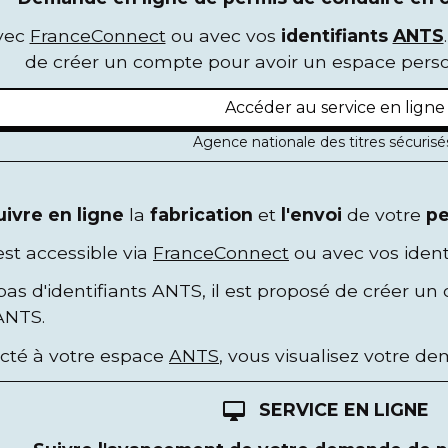
avec
FranceConnect
ou avec vos
identifiants
ANTS
de créer un compte pour avoir un espace person
Accéder au service en lign
Agence nationale des titres sécuris
uivre en ligne
la
fabrication
et
l'envoi
de votre
pe
est accessible via
FranceConnect
ou avec vos ident
 pas d'identifiants ANTS, il est proposé de créer 
'ANTS.
cté à votre espace
ANTS
, vous visualisez votre d
SERVICE EN LIGNE
desktop_mac