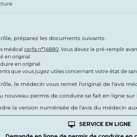
cture
trôle, préparez les documents suivants :
is médical
cerfa n°14880
. Vous devez le pré-remplir avan
té en original
duire en original
ents que vous jugez utiles concernant votre état de san
trôle, le médecin vous remet l'original de l'avis méd
nouveau permis de conduire se fait en ligne sur le
ndre la version numérisée de l'avis du médecin 
SERVICE EN LIGNE
desktop_mac
Demande en ligne de permis de conduire en ca