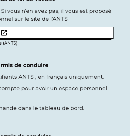
. Si vous n'en avez pas, il vous est proposé
nel sur le site de l'ANTS.
open_in_new
e
és (ANTS)
rmis de conduire
.
ifiants
ANTS
, en français uniquement.
un compte pour avoir un espace personnel
emande dans le tableau de bord.