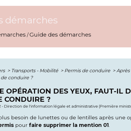
s démarches
émarches
Guide des démarches
/
ers
>
Transports - Mobilité
>
Permis de conduire
>
Après 
de conduire ?
E OPÉRATION DES YEUX, FAUT-IL
E CONDUIRE ?
2 - Direction de l'information légale et administrative (Première minist
 plus besoin de lunettes ou de lentilles après une
ermis
pour
faire supprimer la mention 01
.