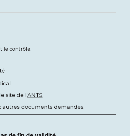
t le contrôle.
té
ical.
 site de l'
ANTS
.
aux autres documents demandés.
s de fin de validité