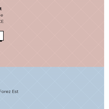
t
le
CE
rez Est