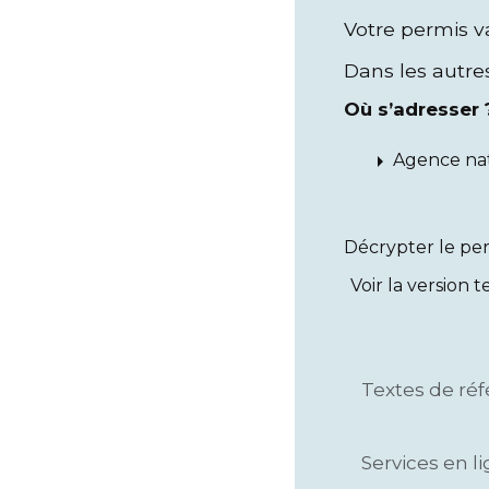
Votre permis v
Dans les autres
Où s’adresser 
arrow_right
Agence nat
Décrypter le pe
Voir la version t
Textes de ré
Services en l