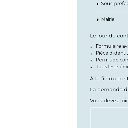
arrow_right
Sous-préfe
arrow_right
Mairie
Le jour du con
Formulaire av
Pièce d'identi
Permis de con
Tous les élém
À la fin du con
La demande du 
Vous devez joi