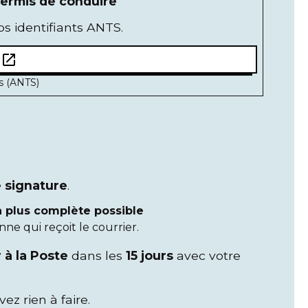
ermis de conduire
s identifiants ANTS.
open_in_new
e
és (ANTS)
 signature
.
a plus complète possible
ne qui reçoit le courrier.
r à la Poste
dans les
15 jours
avec votre
vez rien à faire.