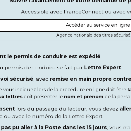
Suivre l'avancement de votre demande de p
Accessible avec
FranceConnect
ou avec vo
Accéder au service en lign
Agence nationale des titres sécuris
t le permis de conduire est expédié
u permis de conduire se fait par
Lettre Expert
voi sécurisé
, avec
remise en main propre contre
 vous indiquez lors de la procédure en ligne doit être
l
ux lettres
doit présenter le
nom et prénom
de la person
absent
lors du passage du facteur, vous devez
alle
e ou avec le numéro de la Lettre Expert.
 pas pu aller à la Poste dans les 15 jours
, vous n'a