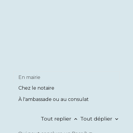
En mairie
Chez le notaire
À l'ambassade ou au consulat
Tout replier
Tout déplier
keyboard_arrow_up
keyboard_arrow_down