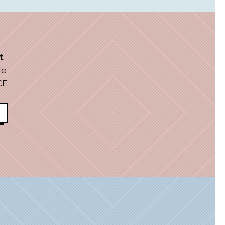
t
le
CE