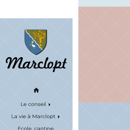
home
Le conseil
La vie à Marclopt
Ecole, cantine,