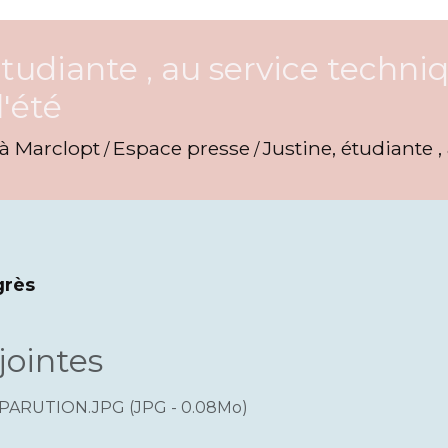
étudiante , au service tech
'été
 à Marclopt
Espace presse
Justine, étudiante
/
/
grès
jointes
PARUTION.JPG (JPG - 0.08Mo)