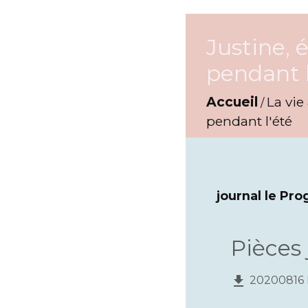
Justine, 
pendant l
Accueil
La vie
/
pendant l'été
journal le Pro
Pièces 
file_download
20200816 