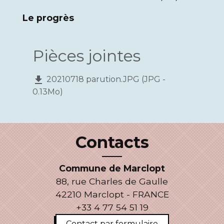
Le progrès
Pièces jointes
file_download
20210718 parution.JPG (JPG -
0.13Mo)
Contacts
Commune de Marclopt
88, rue Charles de Gaulle
42210 Marclopt - FRANCE
+33 4 77 54 51 19
Contact par formulaire