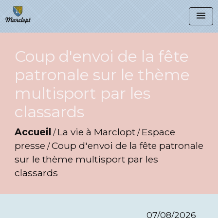
menu
Coup d'envoi de la fête
patronale sur le thème
multisport par les
classards
Accueil
La vie à Marclopt
Espace
/
/
presse
Coup d'envoi de la fête patronale
/
sur le thème multisport par les
classards
07/08/2026