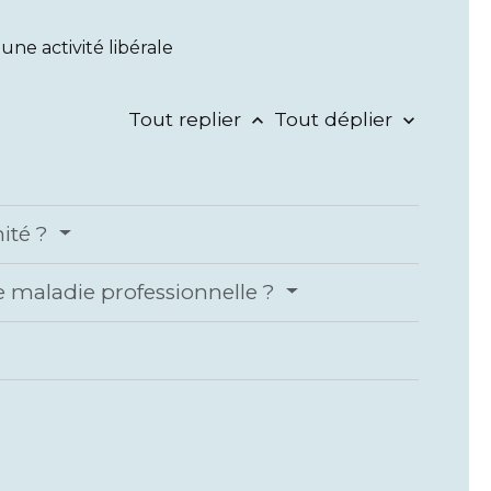
une activité libérale
Tout replier
Tout déplier
keyboard_arrow_up
keyboard_arrow_down
nité ?
de maladie professionnelle ?