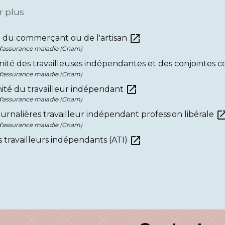
r plus
open_in_new
e du commerçant ou de l'artisan
 d'assurance maladie (Cnam)
té des travailleuses indépendantes et des conjointes co
 d'assurance maladie (Cnam)
open_in_new
ité du travailleur indépendant
 d'assurance maladie (Cnam)
open_in_
urnalières travailleur indépendant profession libérale
 d'assurance maladie (Cnam)
open_in_new
s travailleurs indépendants (ATI)