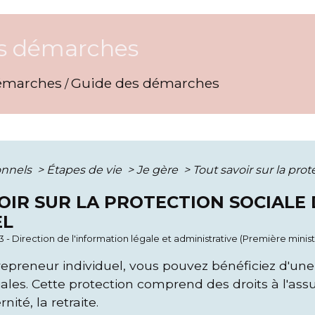
s démarches
émarches
Guide des démarches
/
onnels
>
Étapes de vie
>
Je gère
>
Tout savoir sur la pro
OIR SUR LA PROTECTION SOCIALE
EL
3 - Direction de l'information légale et administrative (Première minist
repreneur individuel, vous pouvez bénéficiez d'une
iales. Cette protection comprend des droits à l'as
ité, la retraite.