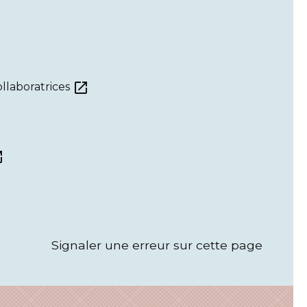
open_in_new
llaboratrices
new
Signaler une erreur sur cette page