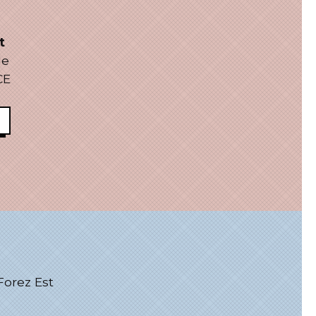
t
le
CE
rez Est