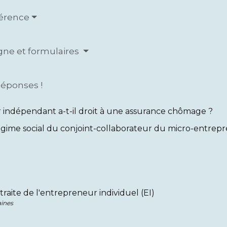
férence
igne et formulaires
Réponses !
r indépendant a-t-il droit à une assurance chômage ?
égime social du conjoint-collaborateur du micro-entrep
raite de l'entrepreneur individuel (EI)
ines