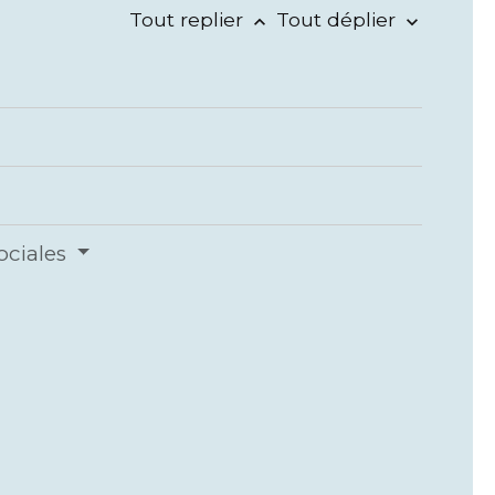
Tout replier
Tout déplier
keyboard_arrow_up
keyboard_arrow_down
ociales