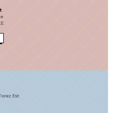
t
le
CE
rez Est