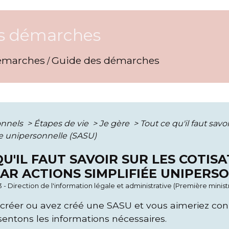
s démarches
émarches
Guide des démarches
/
onnels
>
Étapes de vie
>
Je gère
>
Tout ce qu'il faut savo
ée unipersonnelle (SASU)
U'IL FAUT SAVOIR SUR LES COTIS
PAR ACTIONS SIMPLIFIÉE UNIPERS
3 - Direction de l'information légale et administrative (Première minist
créer ou avez créé une SASU et vous aimeriez conna
entons les informations nécessaires.