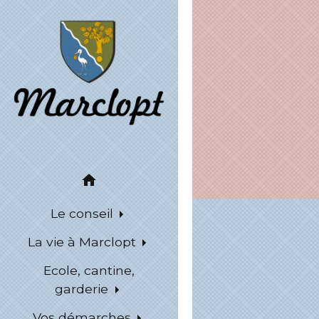
home
Le conseil
La vie à Marclopt
Ecole, cantine,
garderie
Vos démarches