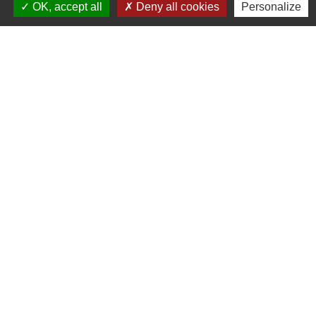
OK, accept all
Deny all cookies
Personalize
Services en ligne et formulaires
Et aussi
Taxe sur la valeur ajoutée (TVA)
Fiscalité
Contribution économique territoriale
(CET)
Fiscalité
Passer de l'impôt sur les sociétés à
l'imposition des bénéfices sur le revenu
Fiscalité
Tout ce qu'il faut savoir sur les cotisations
sociales d'une société par actions simplifiée
(SAS)
Étapes de vie