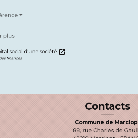
férence
r plus
open_in_new
tal social d'une société
des finances
Contacts
Commune de Marclop
88, rue Charles de Gaul