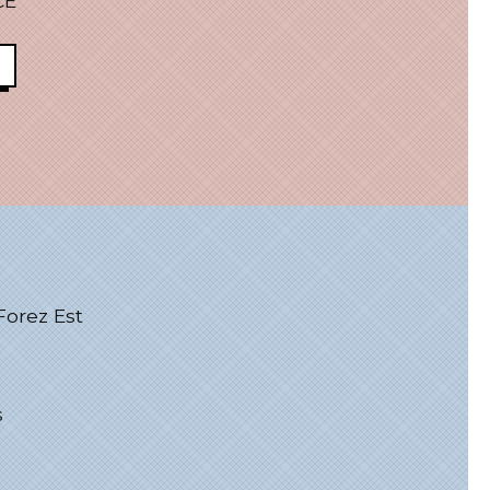
CE
rez Est
s