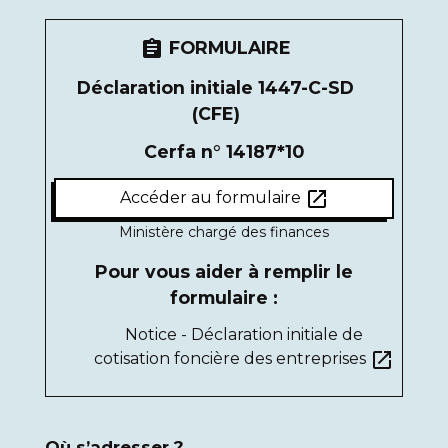
FORMULAIRE
assignment
Déclaration initiale 1447-C-SD
(CFE)
Cerfa n° 14187*10
open_in_new
Accéder au formulaire
Ministère chargé des finances
Pour vous aider à remplir le
formulaire :
Notice - Déclaration initiale de
open_in_new
cotisation foncière des entreprises
Où s’adresser ?