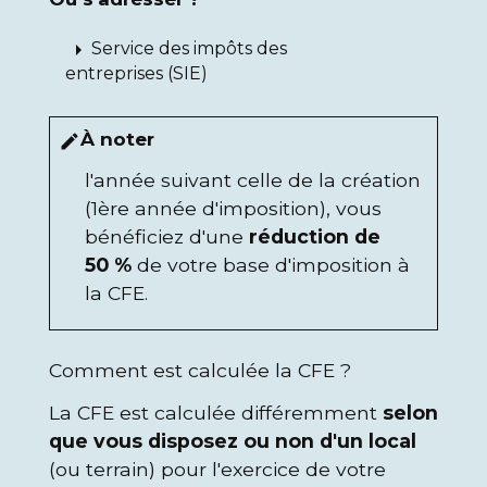
arrow_right
Service des impôts des
entreprises (SIE)
À noter
edit
l'année suivant celle de la création
(1
ère
année d'imposition), vous
bénéficiez d'une
réduction de
50 %
de votre base d'imposition à
la CFE.
Comment est calculée la CFE ?
La CFE est calculée différemment
selon
que vous disposez ou non d'un local
(ou terrain) pour l'exercice de votre