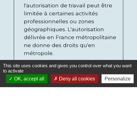
l'autorisation de travail peut être
limitée à certaines activités
professionnelles ou zones
géographiques. L'autorisation
délivrée en France métropolitaine
ne donne des droits qu'en
métropole.
This site uses cookies and gives you control over what you want
to activate
Tout replier
Tout déplier
keyboard_arrow_up
keyboard_arrow_down
OK, accept all
Deny all cookies
Personalize
Qui peut être dispensé
d'autorisation de travail ?
Contrats concernés par une
autorisation de travail
Procédures de délivrance ou de