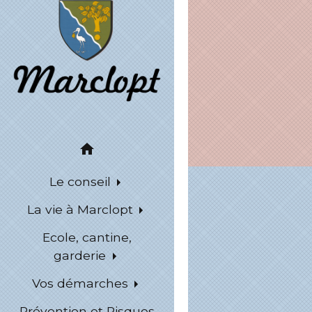
home
Le conseil
La vie à Marclopt
Ecole, cantine,
garderie
Vos démarches
Prévention et Risques