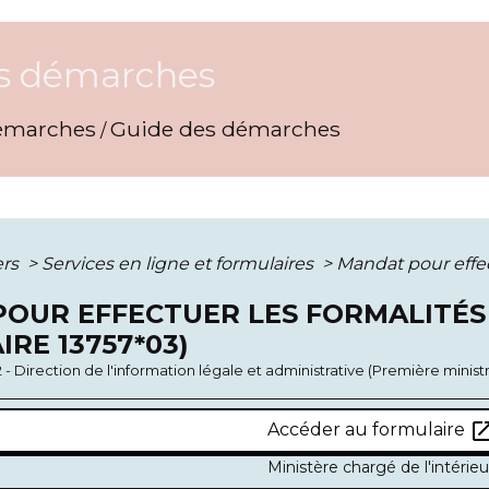
s démarches
émarches
Guide des démarches
/
ers
>
Services en ligne et formulaires
>
Mandat pour effec
OUR EFFECTUER LES FORMALITÉS
RE 13757*03)
2 - Direction de l'information légale et administrative (Première minist
open_in_
Accéder au formulaire
Ministère chargé de l'intérieu