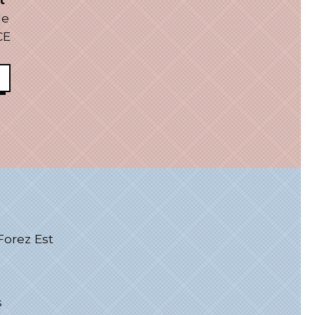
le
CE
rez Est
s