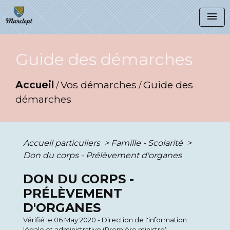
menu
Guide des démarches
Accueil
Vos démarches
Guide des
/
/
démarches
Accueil particuliers
>
Famille - Scolarité
>
Don du corps - Prélèvement d'organes
DON DU CORPS -
PRÉLÈVEMENT
D'ORGANES
Vérifié le 06 May 2020 - Direction de l'information
légale et administrative (Première ministre)