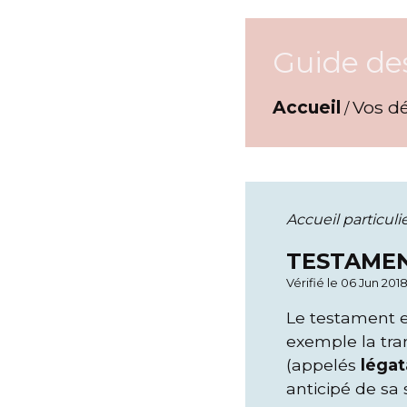
Guide de
Accueil
Vos d
/
Accueil particuli
TESTAME
Vérifié le 06 Jun 201
Le testament e
exemple la tra
(appelés
légat
anticipé de sa 