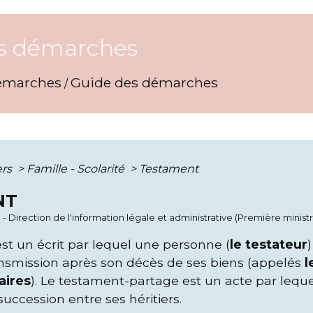
s démarches
émarches
Guide des démarches
/
ers
>
Famille - Scolarité
>
Testament
NT
8 - Direction de l'information légale et administrative (Première minist
st un écrit par lequel une personne (
le testateur
nsmission après son décès de ses biens (appelés
l
aires
). Le testament-partage est un acte par lequ
succession entre ses héritiers.