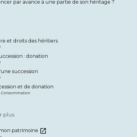
ncer par avance à une partie de son héritage ?
re et droits des héritiers
é
uccession : donation
é
une succession
é
cession et de donation
 - Consommation
r plus
open_in_new
 mon patrimoine
e