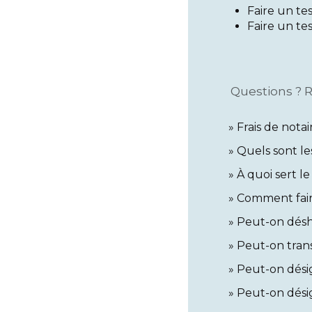
Faire un t
Faire un t
Questions ? 
Frais de notair
Quels sont le
À quoi sert l
Comment fair
Peut-on déshé
Peut-on trans
Peut-on dési
Peut-on dési