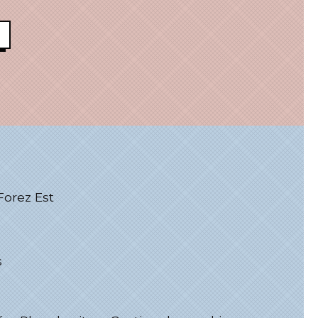
rez Est
s