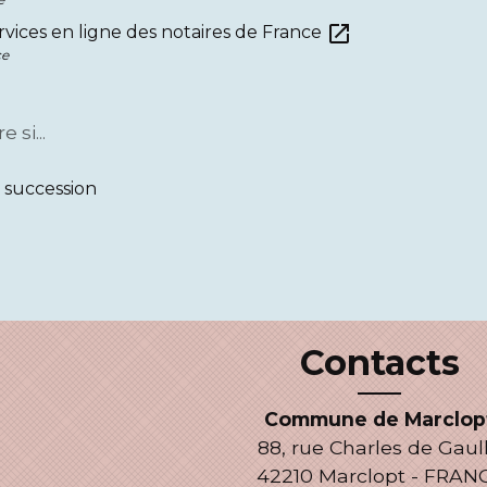
open_in_new
ervices en ligne des notaires de France
ce
 si...
 succession
Contacts
Commune de Marclop
88, rue Charles de Gaul
42210 Marclopt - FRAN