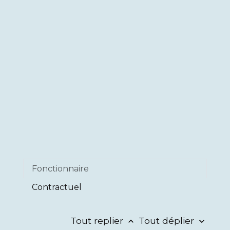
Fonctionnaire
Contractuel
Tout replier
Tout déplier
keyboard_arrow_up
keyboard_arrow_down