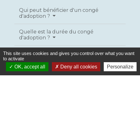
Qui peut bénéficier d'un congé
d'adoption ?
Quelle est la durée du congé
d'adoption ?
Comment faire la demande de
This site uses cookies and gives you control over what you want
to activate
congé d'adoption ?
OK, accept all
Deny all cookies
Personalize
Le congé d'adoption est-il
rémunéré ?
Quels sont les effets du congé
d'adoption sur votre carrière ?
Textes de référence