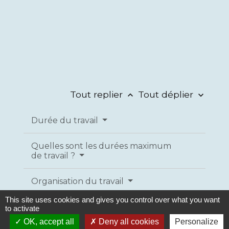
Tout replier
Tout déplier
keyboard_arrow_up
keyboard_arrow_down
Durée du travail
Quelles sont les durées maximum
de travail ?
Organisation du travail
This site uses cookies and gives you control over what you want
to activate
OK, accept all
Deny all cookies
Personalize