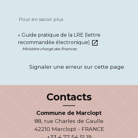
Pour en savoir plus
Guide pratique de la LRE (lettre
open_in_new
recommandée électronique)
Ministère chargé des finances
Signaler une erreur sur cette page
Contacts
Commune de Marclopt
88, rue Charles de Gaulle
42210 Marclopt - FRANCE
+33 4 77 54 51 19