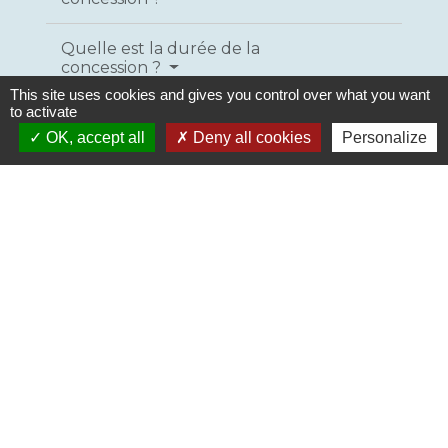
Quelle est la durée de la
concession ?
This site uses cookies and gives you control over what you want
to activate
Combien coûte une concession ?
OK, accept all
Deny all cookies
Personalize
À qui appartient la concession ?
Comment renouveler une
concession ?
La commune peut-elle reprendre
une concession ?
Textes de référence