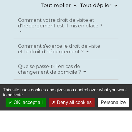
Tout replier
Tout déplier
keyboard_arrow_up
keyboard_arrow_down
Comment votre droit de visite et
d'hébergement est-il mis en place ?
Comment s'exerce le droit de visite
et le droit d'hébergement ?
Que se passe-t-il en cas de
changement de domicile ?
Que se passe-t il lorsqu'un parent
This site uses cookies and gives you control over what you want
empêche l'autre d'exercer ses
to activate
droits ?
OK, accept all
Deny all cookies
Personalize
Les conditions du droit de visite et
d'hébergement peuvent-elles être
modifiées ?