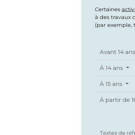
Certaines
activ
à des travaux 
(par exemple, t
Avant 14 an
À 14 ans
À 15 ans
À partir de 
Textes de ré