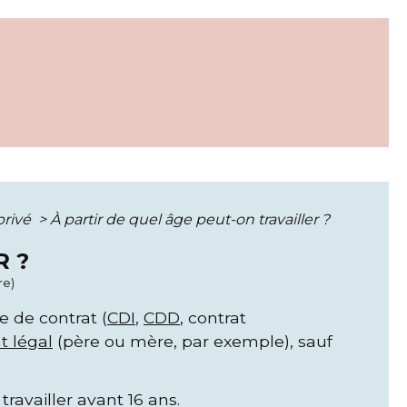
privé
>
À partir de quel âge peut-on travailler ?
R ?
re)
pe de contrat (
CDI
,
CDD
, contrat
t légal
(père ou mère, par exemple), sauf
ravailler avant 16 ans.