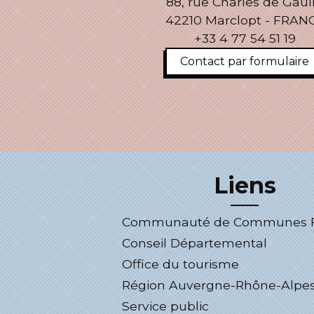
88, rue Charles de Gaul
42210 Marclopt - FRAN
+33 4 77 54 51 19
Contact par formulaire
Liens
Communauté de Communes Fo
Conseil Départemental
Office du tourisme
Région Auvergne-Rhône-Alpe
Service public