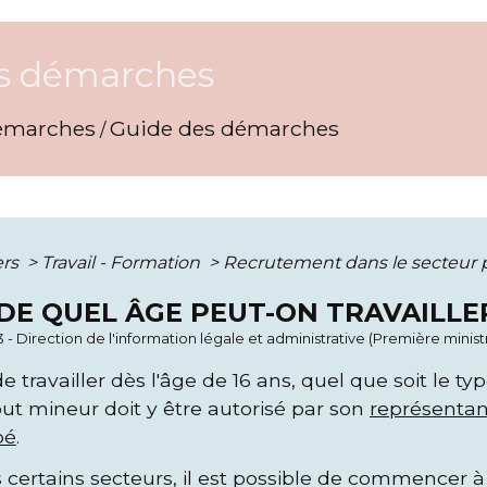
s démarches
émarches
Guide des démarches
/
ers
>
Travail - Formation
>
Recrutement dans le secteur 
 DE QUEL ÂGE PEUT-ON TRAVAILLE
3 - Direction de l'information légale et administrative (Première minist
de travailler dès l'âge de 16 ans, quel que soit le ty
out mineur doit y être autorisé par son
représentan
pé
.
 certains secteurs, il est possible de commencer à t