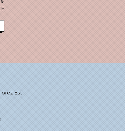
le
CE
rez Est
s