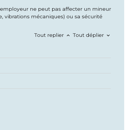
 L'employeur ne peut pas affecter un mineur
, vibrations mécaniques) ou sa sécurité
Tout replier
Tout déplier
keyboard_arrow_up
keyboard_arrow_down