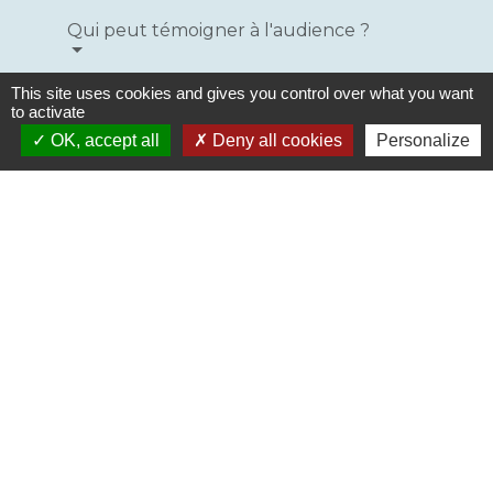
Qui peut témoigner à l'audience ?
This site uses cookies and gives you control over what you want
Comment sont désignés les témoins
to activate
pour l'audience ?
OK, accept all
Deny all cookies
Personalize
Comment sont convoqués les
témoins pour l'audience ?
Quelles sont les obligations des
témoins à l'audience ?
Comment les témoignages sont-ils
recueillis à l'audience ?
Les témoins sont-ils indemnisés ?