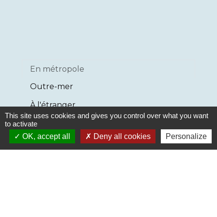
En métropole
Outre-mer
À l'étranger
This site uses cookies and gives you control over what you want
to activate
Non, vous devez obligatoirement
OK, accept all
Deny all cookies
Personalize
fournir la photo.
Textes de référence