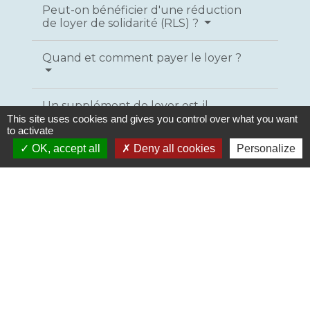
Peut-on bénéficier d'une réduction
de loyer de solidarité (RLS) ?
Quand et comment payer le loyer ?
Un supplément de loyer est-il
appliqué si les revenus dépassent le
This site uses cookies and gives you control over what you want
to activate
montant maximum ?
OK, accept all
Deny all cookies
Personalize
Textes de référence
Services en ligne et formulaires
Questions ? Réponses !