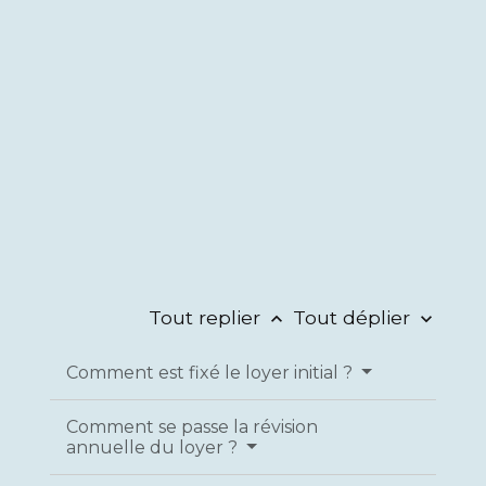
Tout replier
Tout déplier
keyboard_arrow_up
keyboard_arrow_down
Comment est fixé le loyer initial ?
Comment se passe la révision
annuelle du loyer ?