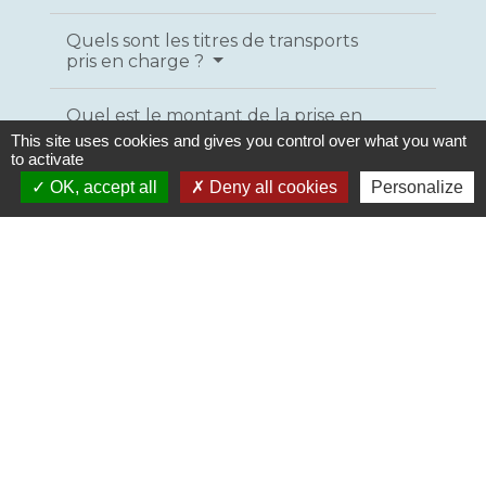
Quels sont les titres de transports
pris en charge ?
Quel est le montant de la prise en
charge ?
This site uses cookies and gives you control over what you want
to activate
OK, accept all
Deny all cookies
Personalize
Comment devez-vous justifier votre
titre de transport ?
Comment s'effectue le
remboursement partiel de votre
titre de transport ?
Qu'en est-il si vous avez plusieurs
employeurs ou plusieurs lieux de
travail ?
Dans quels cas la prise en charge
cesse ?