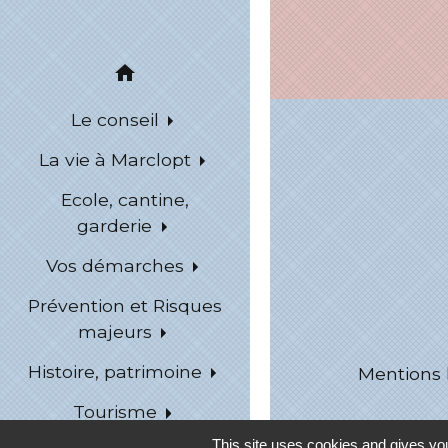
home
Le conseil
La vie à Marclopt
Ecole, cantine,
garderie
Vos démarches
Prévention et Risques
majeurs
Histoire, patrimoine
Mentions 
Tourisme
This site uses cookies and gives you