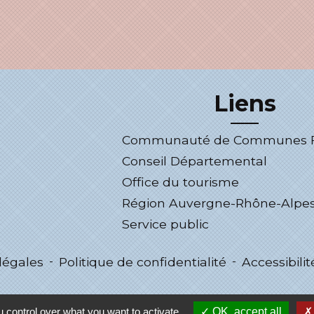
Liens
Communauté de Communes Fo
Conseil Départemental
Office du tourisme
Région Auvergne-Rhône-Alpe
Service public
légales
-
Politique de confidentialité
-
Accessibilit
 control over what you want to activate
OK, accept all