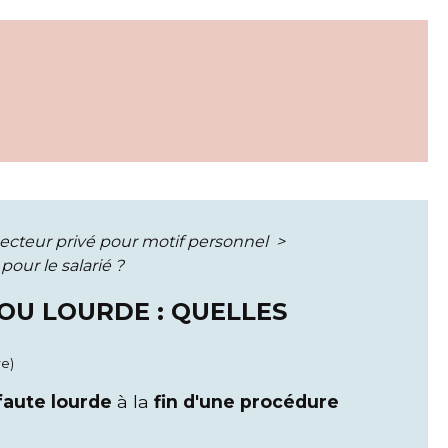
secteur privé pour motif personnel
>
our le salarié ?
OU LOURDE : QUELLES
re)
faute lourde
à la
fin d'une procédure