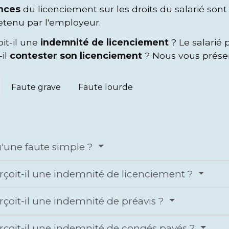
nces
du licenciement sur les droits du salarié son
etenu par l'employeur.
oit-il une
indemnité de licenciement
? Le salarié 
-il
contester son licenciement
? Nous vous présent
Faute grave
Faute lourde
u'une faute simple ?
erçoit-il une indemnité de licenciement ?
erçoit-il une indemnité de préavis ?
erçoit-il une indemnité de congés payés ?