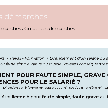
s démarches
émarches
Guide des démarches
/
ers
>
Travail - Formation
>
Licenciement d'un salarié du 
r faute simple, grave ou lourde : quelles conséquences p
MENT POUR FAUTE SIMPLE, GRAVE 
NCES POUR LE SALARIÉ ?
2 - Direction de l'information légale et administrative (Première minist
t être
licencié
pour
faute simple
,
faute grave
ou