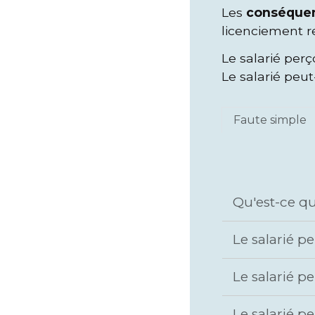
Les
conséque
licenciement r
Le salarié perç
Le salarié peut
Faute simple
Qu'est-ce q
Le salarié p
Le salarié p
Le salarié p