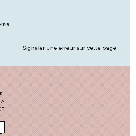
privé
Signaler une erreur sur cette page
t
le
CE