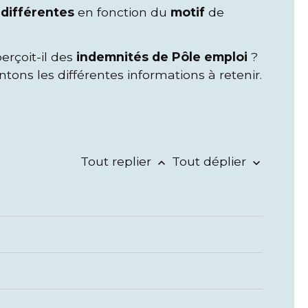
t
différentes
en fonction du
motif
de
perçoit-il des
indemnités de Pôle emploi
?
ons les différentes informations à retenir.
Tout replier
Tout déplier
keyboard_arrow_up
keyboard_arrow_down