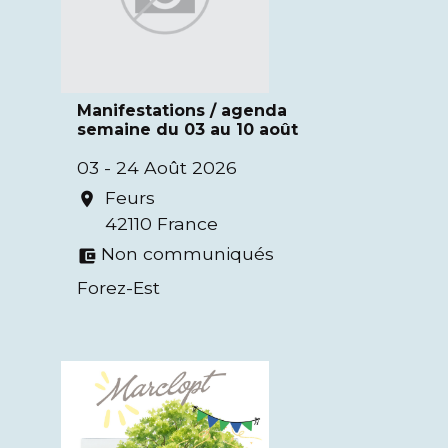
Manifestations / agenda
semaine du 03 au 10 août
03 - 24 Août 2026
Feurs
location_on
42110 France
Non communiqués
account_balance_wallet
Forez-Est