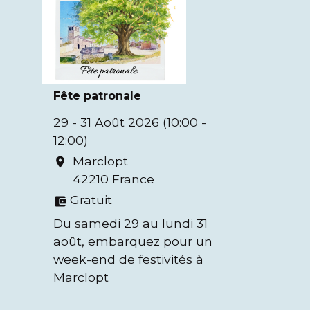
Fête patronale
29 - 31 Août 2026 (10:00 -
12:00)
Marclopt
location_on
42210 France
Gratuit
account_balance_wallet
Du samedi 29 au lundi 31
août, embarquez pour un
week-end de festivités à
Marclopt